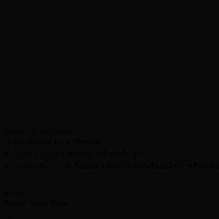
Peaceful to recharging
“หลบกลับบ้าน มา ชาร์จพลัง”
ทำไมบ้านโมเดิร์นเหลี่ยมๆ แต่ถึงฮีลใจได้?
97>>98>>99>>…..% ร้อยเปอร์เซ็นต์ของคุณคืออะไร การคืนพลังแต
.
.
BB+H
Bunker Blend House
.