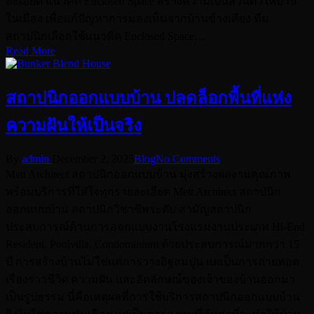
ละเอียด แนวคิด Enclosed Space สร้างความเป็นส่วนตัวให้บ้าน
ในเมือง เพื่อแก้ปัญหาการมองเห็นจากบ้านข้างเคียง ทีม
สถาปนิกเลือกใช้แนวคิด Enclosed Space…
Read More
สถาปนิกออกแบบบ้าน ปลดล็อกพื้นที่แห่ง
ความฝันให้เป็นจริง
Posted
Posted
By
admin
December 2, 2025
Blog
No Comments
by
in
Mett Architect สถาปนิกออกแบบบ้าน มุ่งสร้างผลงานคุณภาพ
พร้อมบริการที่ใส่ใจทุกรายละเอียด Mett Architect สถาปนิก
ออกแบบบ้าน สถาปนิกวิชาชีพระดับ สามัญสถาปนิก
ประสบการณ์ด้านการออกแบบงานโรงแรมงานประเภท Hi-End
Resident, Poolvilla, Condominium ด้วยประสบการณ์มากกว่า 15
ปี การสร้างบ้านไม่ใช่แค่การวางอิฐถมปูน แต่เป็นการถ่ายทอด
เรื่องราวชีวิต ความฝัน และอัตลักษณ์ของเจ้าของบ้านออกมา
เป็นรูปธรรม นี่คือเหตุผลที่การใช้บริการสถาปนิกออกแบบบ้าน