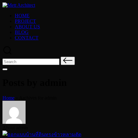
Skip
to
HOME
content
PROJECT
ABOUT US
BLOG
CONTACT
Search
for:
Posts by admin
Home
»
Archives for admin
About admin